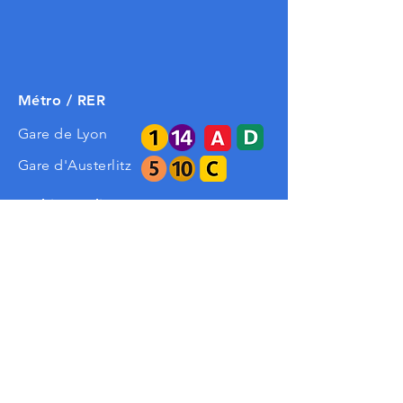
Métro / RER
Gare de Lyon
Gare d'Austerlitz
Parking Indigo
Paris Cité de la Mode - Austerlitz
29 Quai d’Austerlitz – 75013 Paris
Contacter l'Agence CLE
Tel.
01 84 16 06 22
ou
par email